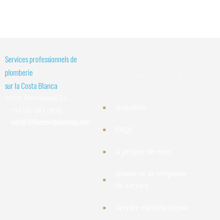
Services professionnels de
PLUS
ACT
plomberie
D'INFORMATIONS
sur la Costa Blanca
100% Plomberie S.L.
Actualités
+34 96 583 5939
info@100percentplumbing.com
FAQS
À propos de nous
Numéros de téléphone
du service
Service clientèle Cepsa