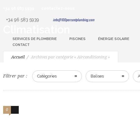
+34 96 583 5939
contactez-nous
+34 96 583 5939
info@100percentplumbing.com
Climatisation
SERVICES DE PLOMBERIE
PISCINES
ÉNERGIE SOLAIRE
CONTACT
Accueil
Archives par catégorie « Airconditioning »
Filtrer par :
Catégories
Balises
A
0
2