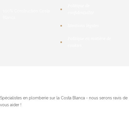
Politique de
100% Construction Costa
confidentialité
Blanca
Mentions légales
Politique en matière de
cookies
2026 © 100% Plumbi
Spécialistes en plomberie sur la Costa Blanca - nous serons ravis de
vous aider !