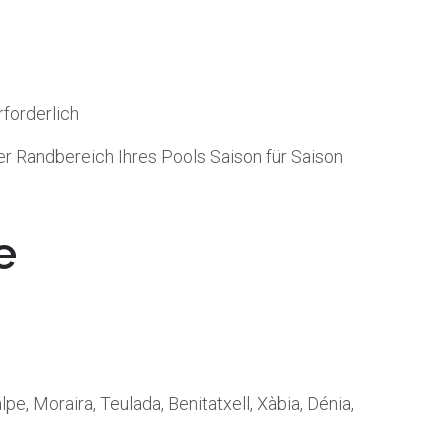
forderlich
er Randbereich Ihres Pools Saison für Saison
e
alpe, Moraira, Teulada, Benitatxell, Xàbia, Dénia,