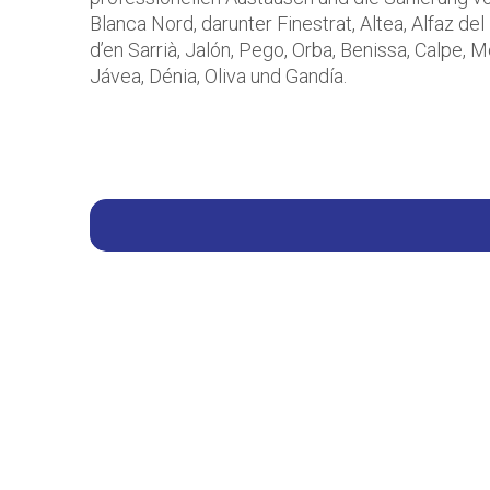
Blanca Nord, darunter Finestrat, Altea, Alfaz del 
d’en Sarrià, Jalón, Pego, Orba, Benissa, Calpe, Mo
Jávea, Dénia, Oliva und Gandía.