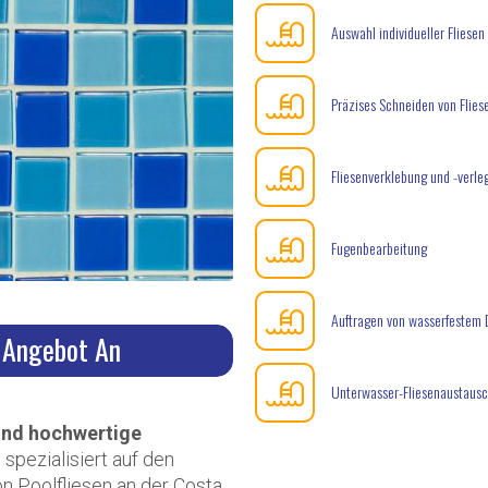
Auswahl individueller Fliesen
Präzises Schneiden von Flies
Fliesenverklebung und -verle
Fugenbearbeitung
Auftragen von wasserfestem 
s Angebot An
Unterwasser-Fliesenaustaus
 und hochwertige
 spezialisiert auf den
n Poolfliesen an der Costa