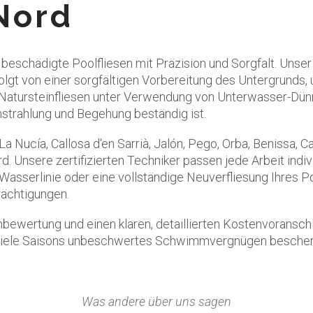
Nord
eschädigte Poolfliesen mit Präzision und Sorgfalt. Unser 
olgt von einer sorgfältigen Vorbereitung des Untergrunds,
 Natursteinfliesen unter Verwendung von Unterwasser-Dünnb
strahlung und Begehung beständig ist.
, La Nucía, Callosa d'en Sarrià, Jalón, Pego, Orba, Benissa, C
. Unsere zertifizierten Techniker passen jede Arbeit indivi
asserlinie oder eine vollständige Neuverfliesung Ihres Poo
rächtigungen.
enbewertung und einen klaren, detaillierten Kostenvoransc
n viele Saisons unbeschwertes Schwimmvergnügen bescher
Was andere über uns sagen