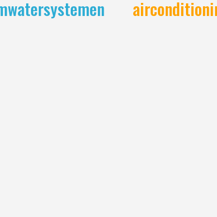
mwatersystemen
airconditioni