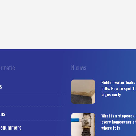
ormatie
Nieuws
Hidden water leaks
s
bills: How to spot 
signs early
ons
What is a stopcock
every homeowner s
cenummers
where it is