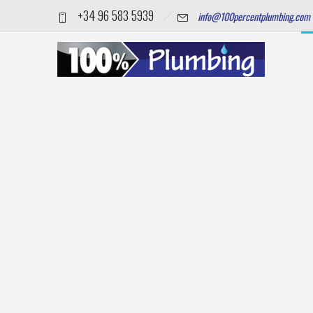
+34 96 583 5939
info@100percentplumbing.com
Wij Z