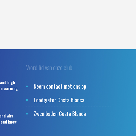
Word lid van onze club
 and high
Neem contact met ons op
the warning
Loodgieter Costa Blanca
Zwembaden Costa Blanca
 and why
houd know