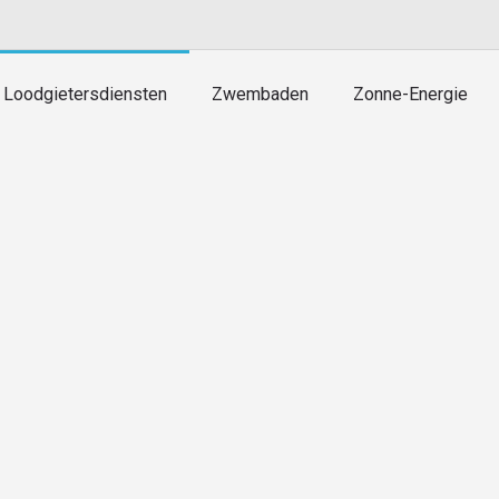
ijn Uw Loodgieters Aan De Costa 
Loodgietersdiensten
Zwembaden
Zonne-Energie