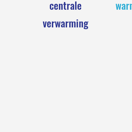
centrale
war
verwarming